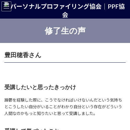
コ
ナ
ン
ビ
テ
ゲ
ン
ー
ツ
シ
修了生の声
へ
ョ
ス
ン
キ
に
ッ
移
豊田穂香さん
プ
動
受講したいと思ったきっかけ
躁鬱を経験した際に、こうでなければいけないんだという気持ち
とこうしたい自分がいることがわかり自分という存在がどういう
人間なのかもっと知りたいと思って受講しました。