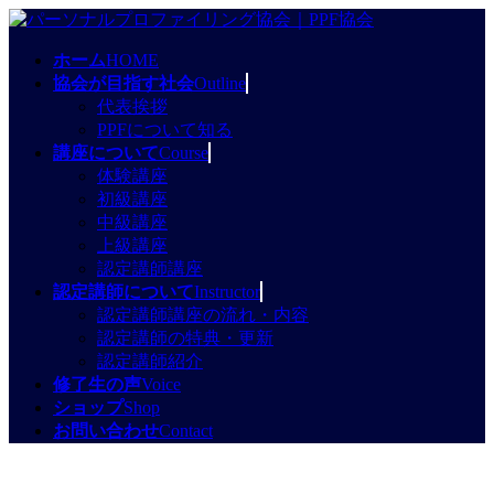
コ
ナ
ン
ビ
ホーム
HOME
テ
ゲ
協会が目指す社会
Outline
ン
ー
代表挨拶
ツ
シ
PPFについて知る
へ
ョ
講座について
Course
ス
ン
体験講座
キ
に
初級講座
ッ
移
中級講座
プ
動
上級講座
認定講師講座
認定講師について
Instructor
認定講師講座の流れ・内容
認定講師の特典・更新
認定講師紹介
修了生の声
Voice
ショップ
Shop
お問い合わせ
Contact
保護中: ショップ