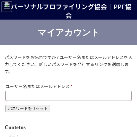
コ
ナ
ン
ビ
テ
ゲ
ン
ー
ツ
シ
マイアカウント
へ
ョ
ス
ン
キ
に
ッ
移
パスワードをお忘れですか ? ユーザー名またはメールアドレスを入
プ
動
力してください。新しいパスワードを発行するリンクを送信しま
す。
必
ユーザー名またはメールアドレス
*
須
パスワードをリセット
Contetns
ホーム