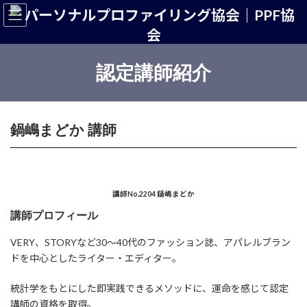
コ
ナ
ン
ビ
テ
ゲ
ン
ー
ツ
シ
認定講師紹介
へ
ョ
ス
ン
キ
に
ッ
移
鍋嶋まどか 講師
プ
動
講師No.2204 鍋嶋まどか
講師プロフィール
VERY、STORYなど30〜40代のファッション誌、アパレルブラン
ドを中心としたライター・エディター。
統計学をもとにした即実践できるメソッドに、運命を感じて認定
講師の資格を取得。